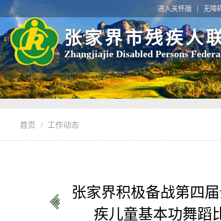
进入关怀版
无障
张家界市残疾人
Zhangjiajie Disabled Persons Federa
首页
/
工作动态
张家界积极备战第四届
疾儿童基本功舞蹈