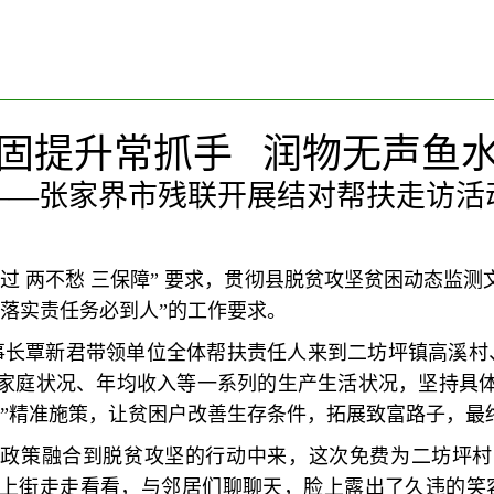
固提升常抓手 润物无声鱼
——张家界市残联开展结对帮扶走访活
过 两不愁 三保障” 要求，贯彻县脱贫攻坚贫困动态监
落实责任务必到人”的工作要求。
理事长覃新君带领单位全体帮扶责任人来到二坊坪镇高溪村
家庭状况、年均收入等一系列的生产生活状况，坚持具
策”精准施策，让贫困户改善生存条件，拓展致富路子，最
贫政策融合到脱贫攻坚的行动中来，这次免费为二坊坪村
上街走走看看，与邻居们聊聊天，脸上露出了久违的笑