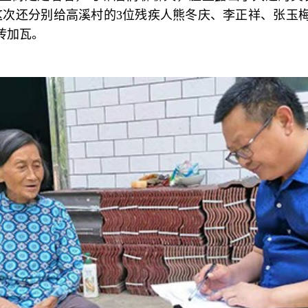
这次还分别给高溪村的3位残疾人熊冬庆、李正祥、张玉
砖加瓦。