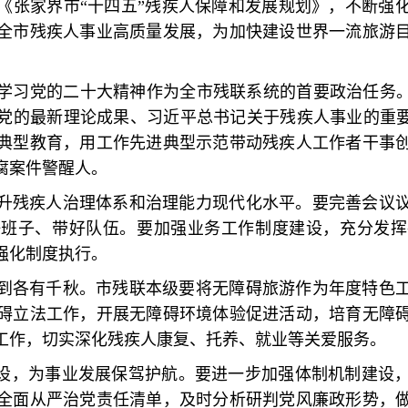
《张家界市“十四五”残疾人保障和发展规划》，不断强
全市残疾人事业高质量发展，为加快建设世界一流旅游
学习党的二十大精神作为全市残联系统的首要政治任务。
党的最新理论成果、习近平总书记关于残疾人事业的重要
典型教育，用工作先进典型示范带动残疾人工作者干事
腐案件警醒人。
升残疾人治理体系和治理能力现代化水平。要完善会议
好班子、带好队伍。要加强业务工作制度建设，充分发挥
强化制度执行。
到各有千秋。市残联本级要将无障碍旅游作为年度特色
碍立法工作，开展无障碍环境体验促进活动，培育无障
工作，切实深化残疾人康复、托养、就业等关爱服务。
建设，为事业发展保驾护航。要进一步加强体制机制建设
全面从严治党责任清单，及时分析研判党风廉政形势，