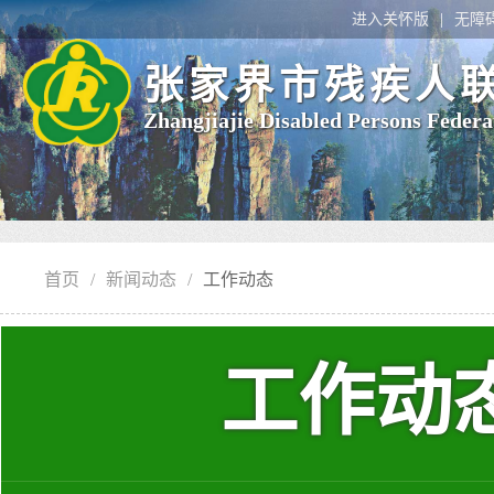
进入关怀版
无障
张家界市残疾人
Zhangjiajie Disabled Persons Federa
首页
/
新闻动态
/
工作动态
工作动